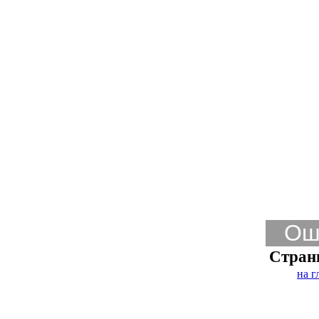
Ош
Стран
на г