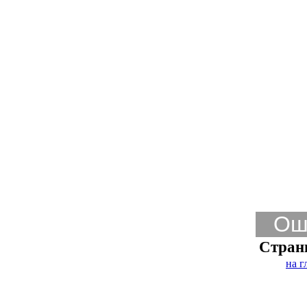
Ош
Стран
на г