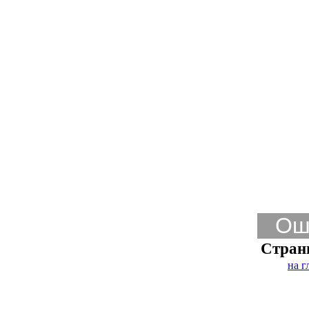
Ош
Стран
на г