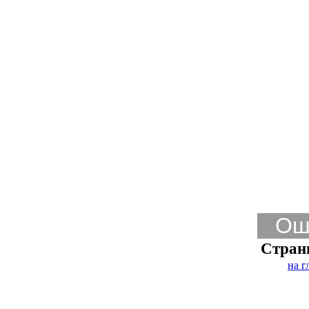
Ош
Стран
на г