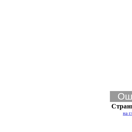
Ош
Стран
на г