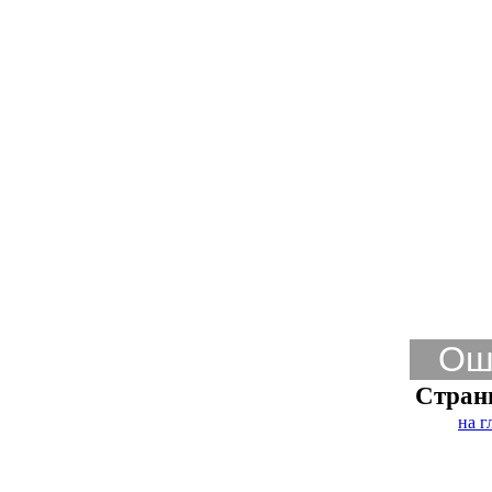
Ош
Стран
на г