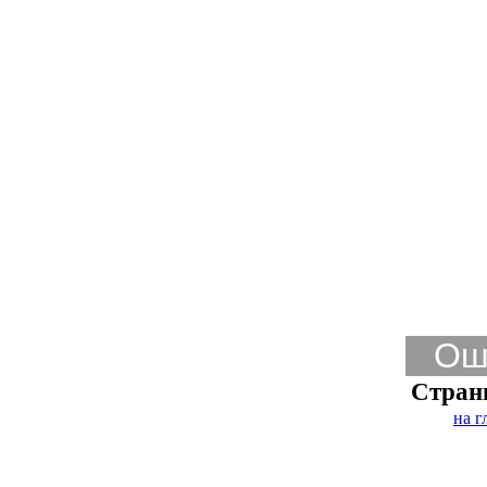
Ош
Стран
на г