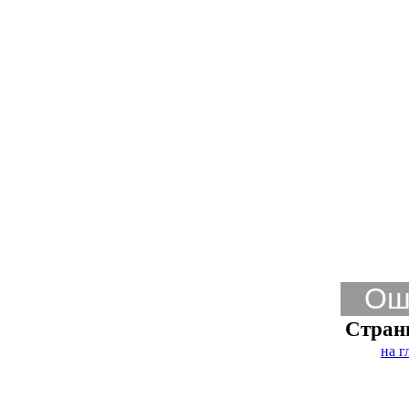
Ош
Стран
на г