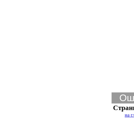
Ош
Стран
на г