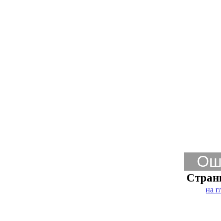
Ош
Стран
на г