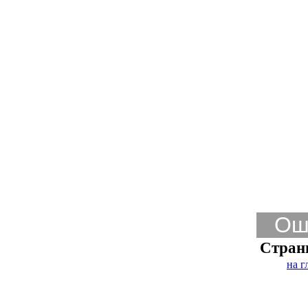
Ош
Стран
на г