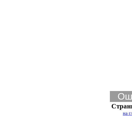
Ош
Стран
на г