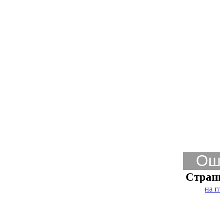
Ош
Стран
на г