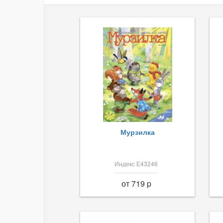
Мурзилка
Индекс Е43246
от 719 p