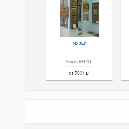
МУЗЕЙ
Индекс Е84794
от 5391 p