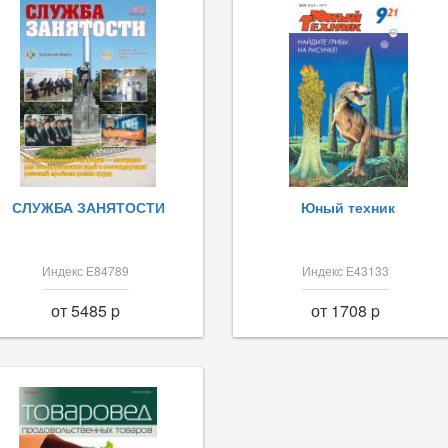
СЛУЖБА ЗАНЯТОСТИ
Юный техник
Индекс Е84789
Индекс Е43133
от 5485 p
от 1708 p