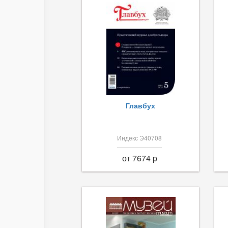
Главбух
Индекс Э40708
от 7674 p