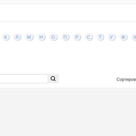
К
Л
М
Н
О
П
Р
С
Т
У
Ф
Сортиров