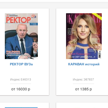
РЕКТОР ВУЗа
КАРАВАН историй
Индекс Е46313
Индекс Э87837
от 16030 p
от 1385 p