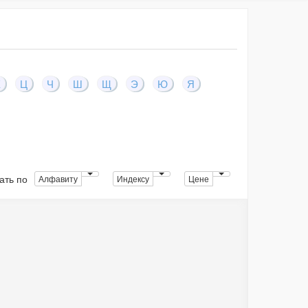
Х
Ц
Ч
Ш
Щ
Э
Ю
Я
ать по
Алфавиту
Индексу
Цене