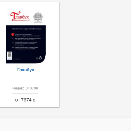
Главбух
Индекс Э40708
от 7674 p