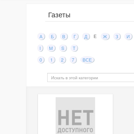
Газеты
Е
А
Б
В
Г
Д
Ж
З
И
I
M
S
T
0
1
2
7
ВСЕ