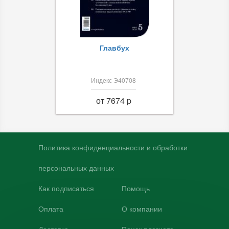
Главбух
Индекс Э40708
от 7674 p
Политика конфиденциальности и обработки
персональных данных
Как подписаться
Помощь
Оплата
О компании