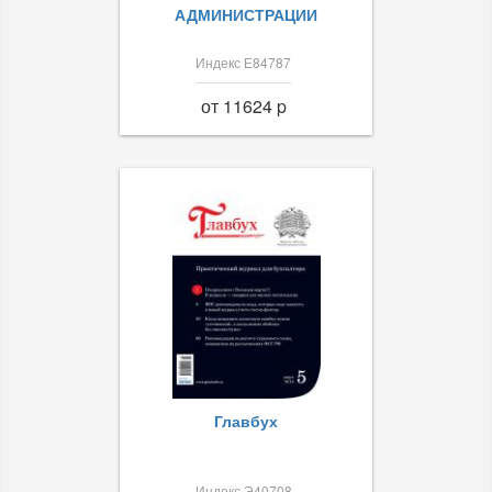
АДМИНИСТРАЦИИ
Индекс Е84787
от 11624 p
Главбух
Индекс Э40708