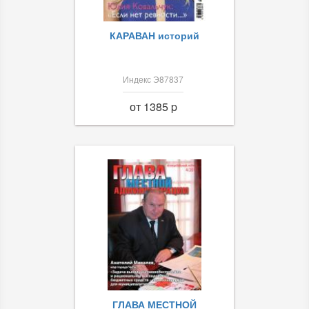
КАРАВАН историй
Индекс Э87837
от 1385 p
ГЛАВА МЕСТНОЙ