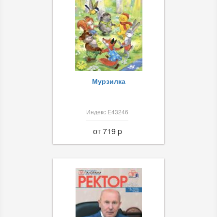
Мурзилка
Индекс Е43246
от 719 p