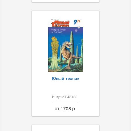
Юный техник
Индекс Е43133
от 1708 p