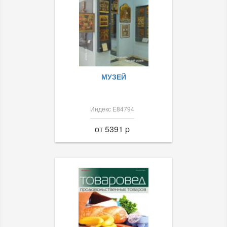
МУЗЕЙ
Индекс Е84794
от 5391 p