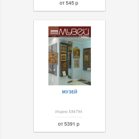
от 545 p
МУЗЕЙ
Индекс Е84794
от 5391 p