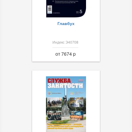
Главбух
Индекс Э40708
от 7674 p