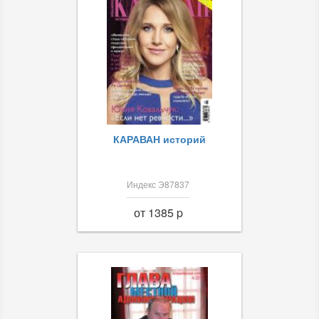
КАРАВАН историй
Индекс Э87837
от 1385 p