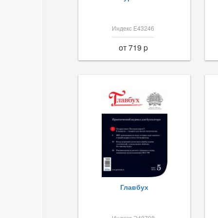
Индекс Е43246
от 719 p
Главбух
Индекс Э40708