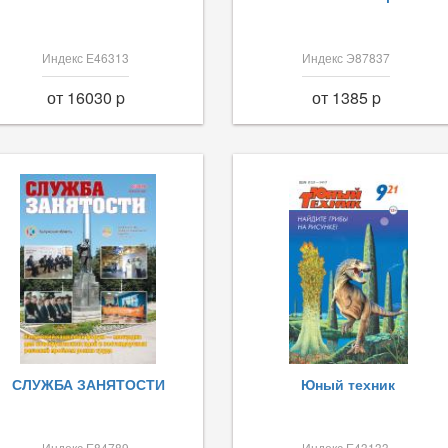
Индекс Е46313
Индекс Э87837
от 16030 p
от 1385 p
СЛУЖБА ЗАНЯТОСТИ
Юный техник
Индекс Е84789
Индекс Е43133