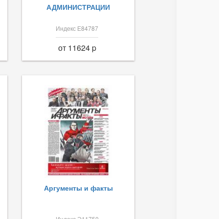
АДМИНИСТРАЦИИ
Индекс Е84787
от 11624 p
Аргументы и факты
Индекс Э11750