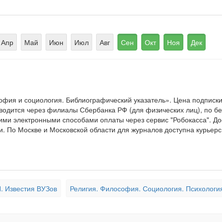
Апр
Май
Июн
Июл
Авг
Сен
Окт
Ноя
Дек
фия и социология. Библиографический указатель». Цена подписк
водится через филиалы Сбербанка РФ (для физических лиц), по бе
гими электронными способами оплаты через сервис "Робокасса". Д
. По Москве и Московской области для журналов доступна курьерс
. Известия ВУЗов
Религия. Философия. Социология. Психологи