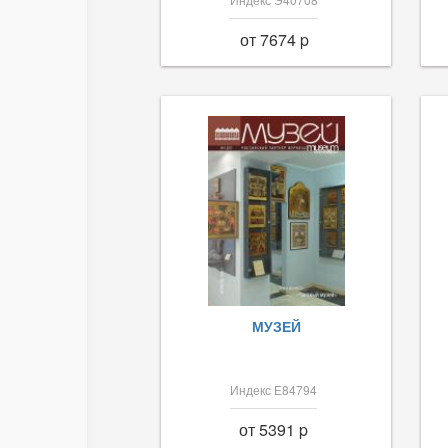
от 7674 p
МУЗЕЙ
Индекс Е84794
от 5391 p