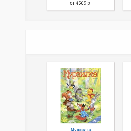
от 4585 p
Мурзилка