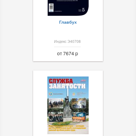
Главбух
Индекс Э40708
от 7674 p