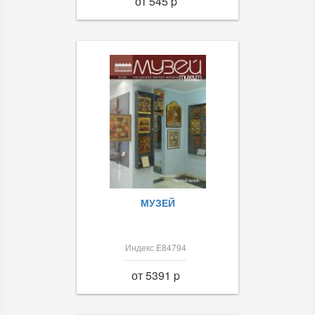
от 545 p
МУЗЕЙ
Индекс Е84794
от 5391 p