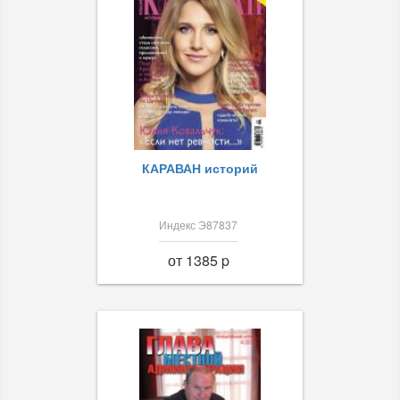
КАРАВАН историй
Индекс Э87837
от 1385 p