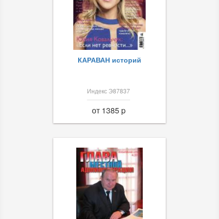
КАРАВАН историй
Индекс Э87837
от 1385 p