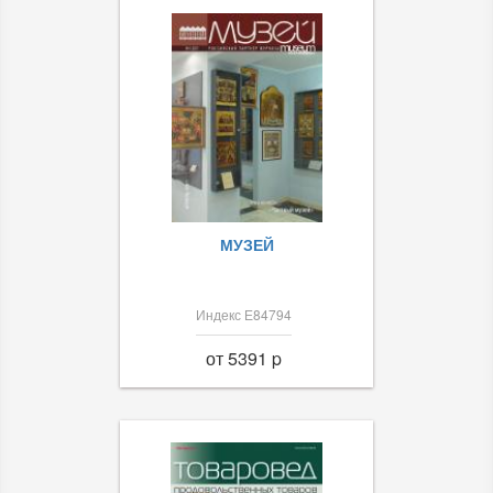
МУЗЕЙ
Индекс Е84794
от 5391 p