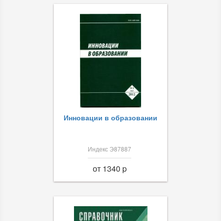
Инновации в образовании
Индекс Э87887
от 1340 p