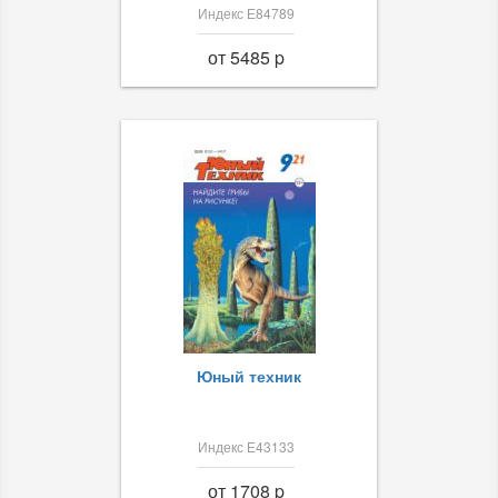
Индекс Е84789
от 5485 p
Юный техник
Индекс Е43133
от 1708 p