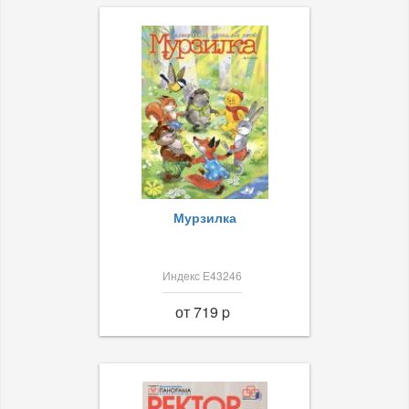
Мурзилка
Индекс Е43246
от 719 p