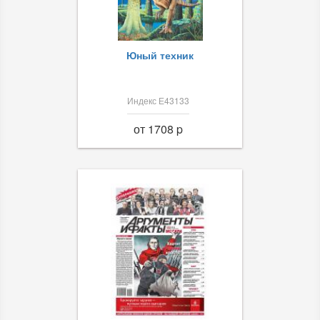
Юный техник
Индекс Е43133
от 1708 p