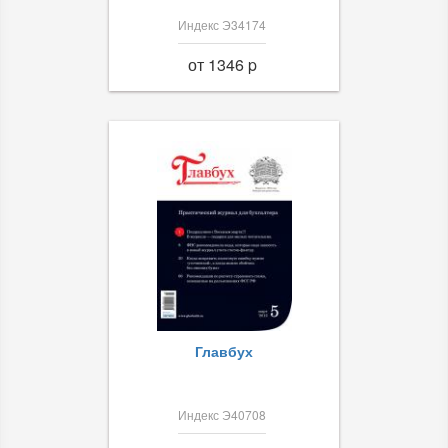
Индекс Э34174
от 1346 p
Главбух
Индекс Э40708