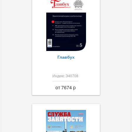
Главбух
Индекс Э40708
от 7674 p