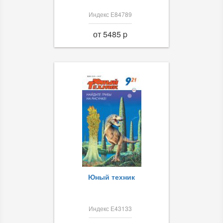
Индекс Е84789
от 5485 p
Юный техник
Индекс Е43133