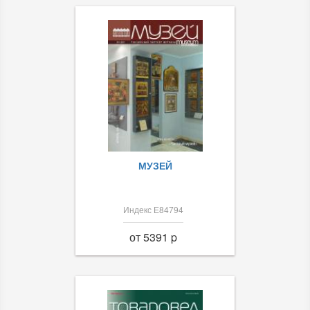
МУЗЕЙ
Индекс Е84794
от 5391 p