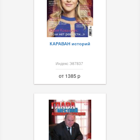
КАРАВАН историй
Индекс Э87837
от 1385 p