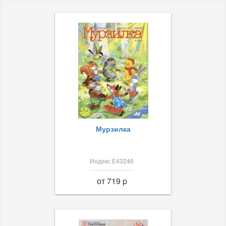
Мурзилка
Индекс Е43246
от 719 p