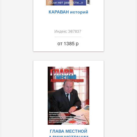
КАРАВАН историй
Индекс Э87837
от 1385 p
ГЛАВА МЕСТНОЙ