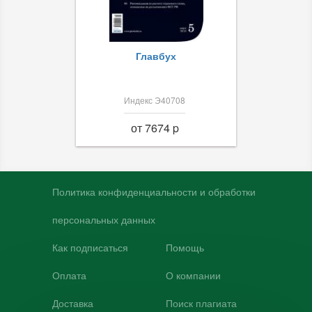
Главбух
Индекс Э40708
от 7674 p
Политика конфиденциальности и обработки
персональных данных
Как подписаться
Помощь
Оплата
О компании
Доставка
Поиск плагиата