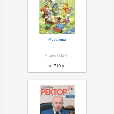
Мурзилка
Индекс Е43246
от 719 p