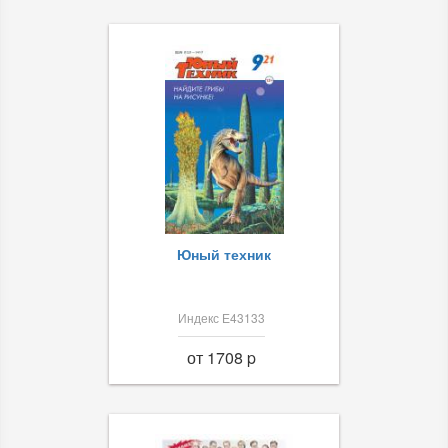
Юный техник
Индекс Е43133
от 1708 p