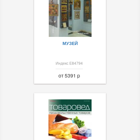
МУЗЕЙ
Индекс Е84794
от 5391 p