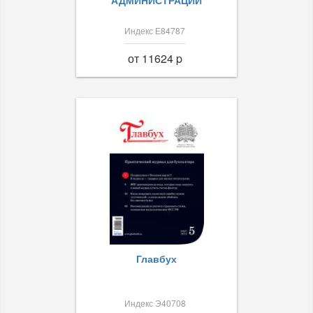
АДМИНИСТРАЦИИ
Индекс Е84787
от 11624 p
Главбух
Индекс Э40708