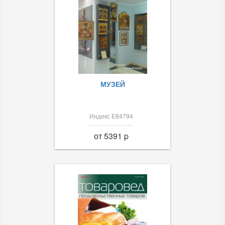
МУЗЕЙ
Индекс Е84794
от 5391 p