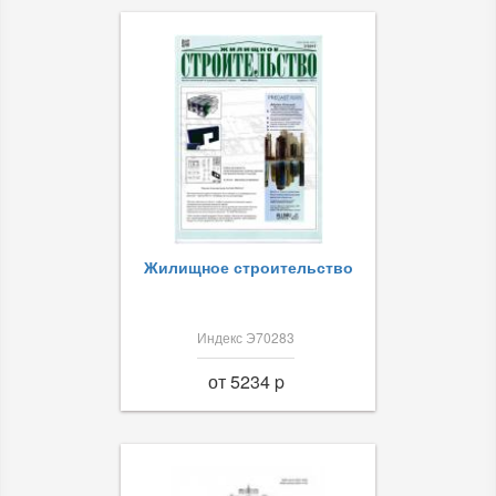
Жилищное строительство
Индекс Э70283
от 5234 p