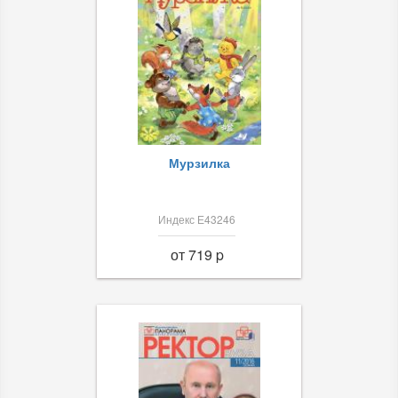
Мурзилка
Индекс Е43246
от 719 p