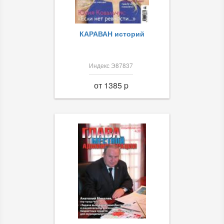
КАРАВАН историй
Индекс Э87837
от 1385 p