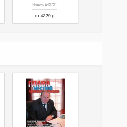
Индекс Е43731
от 4329 p