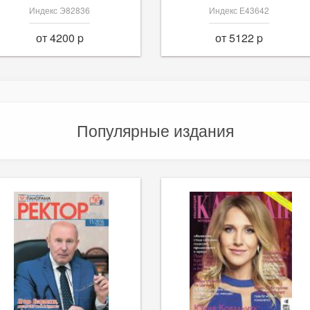
Индекс Э82836
Индекс Е43642
от 4200 p
от 5122 p
Популярные издания