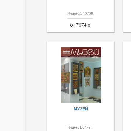
Индекс Э40708
от 7674 p
МУЗЕЙ
Индекс Е84794