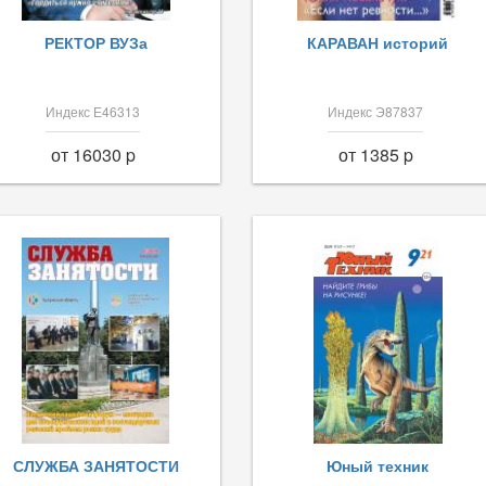
РЕКТОР ВУЗа
КАРАВАН историй
Индекс Е46313
Индекс Э87837
от 16030 p
от 1385 p
СЛУЖБА ЗАНЯТОСТИ
Юный техник