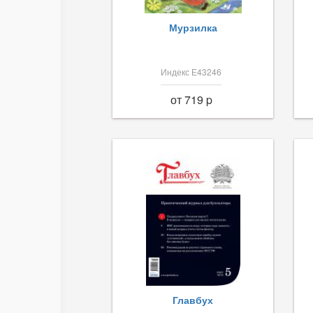
Мурзилка
Индекс Е43246
от 719 p
Главбух