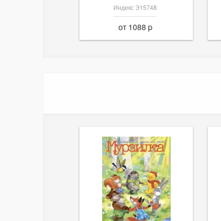
Индекс Э15748
от 1088 p