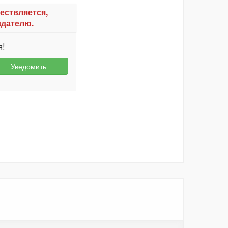
ествляется,
здателю.
я!
Уведомить