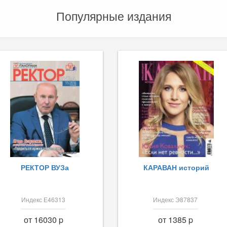
Популярные издания
РЕКТОР ВУЗа
КАРАВАН историй
Индекс Е46313
Индекс Э87837
от 16030 p
от 1385 p