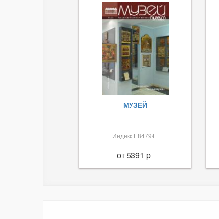
МУЗЕЙ
Индекс Е84794
от 5391 p