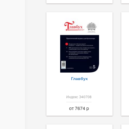
Главбух
Индекс Э40708
от 7674 p