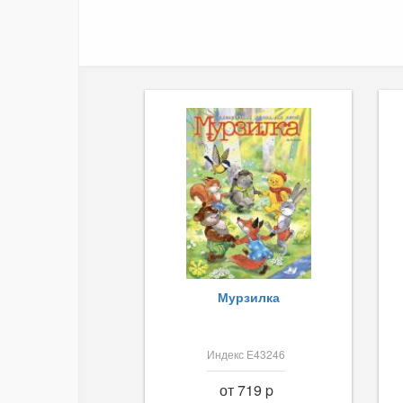
Мурзилка
Индекс Е43246
от 719 p