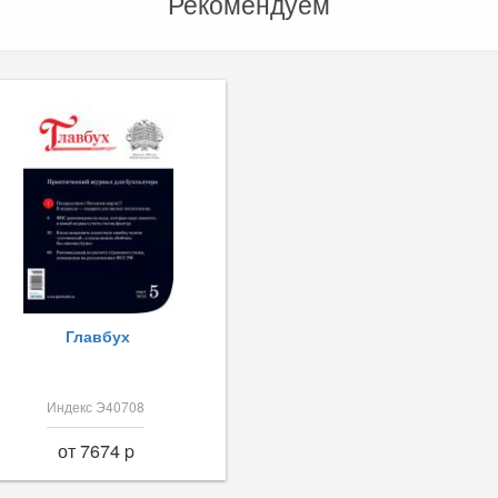
Рекомендуем
Главбух
Индекс Э40708
от 7674 p