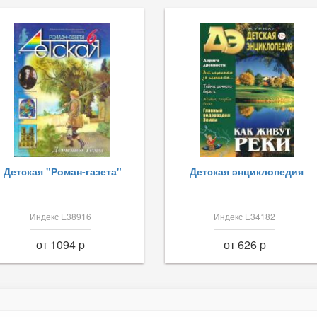
Детская "Роман-газета"
Детская энциклопедия
Индекс Е38916
Индекс Е34182
от 1094 p
от 626 p