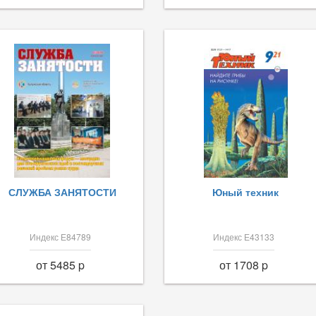
СЛУЖБА ЗАНЯТОСТИ
Юный техник
Индекс Е84789
Индекс Е43133
от 5485 p
от 1708 p