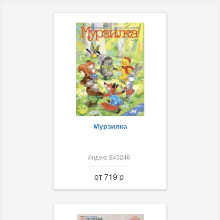
Мурзилка
Индекс Е43246
от 719 p