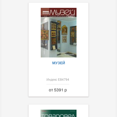
МУЗЕЙ
Индекс Е84794
от 5391 p