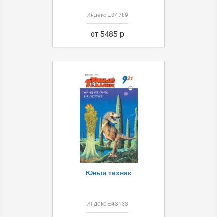
Индекс Е84789
от 5485 p
Юный техник
Индекс Е43133