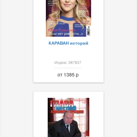
КАРАВАН историй
Индекс Э87837
от 1385 p