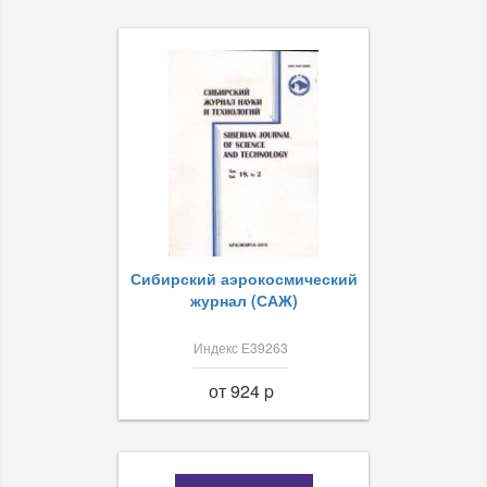
Сибирский аэрокосмический
журнал (САЖ)
Индекс Е39263
от 924 p