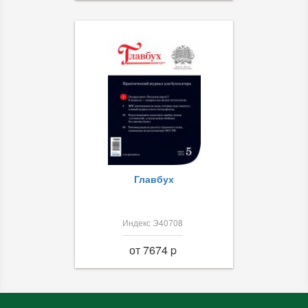
Главбух
Индекс Э40708
от 7674 p