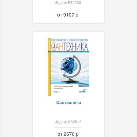
Индекс Е32633
от 9107 p
Сантехника
Индекс Ф82613
от 2676 p