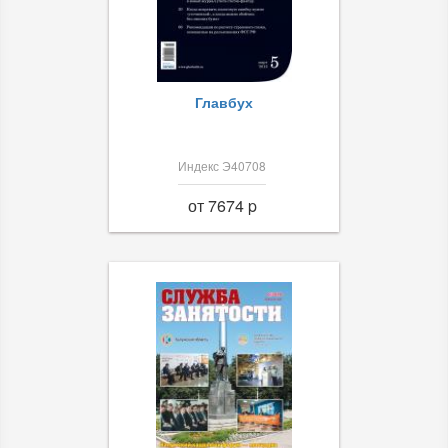
Главбух
Индекс Э40708
от 7674 p