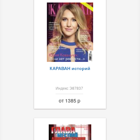
КАРАВАН историй
Индекс Э87837
от 1385 p