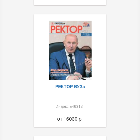
РЕКТОР ВУЗа
Индекс Е46313
от 16030 p