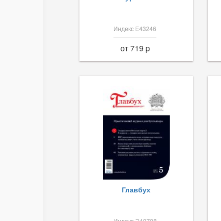
Индекс Е43246
от 719 p
Главбух
Индекс Э40708