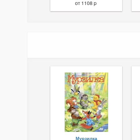
от 1108 p
Мурзилка