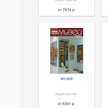
от 7674 p
МУЗЕЙ
Индекс Е84794
от 5391 p