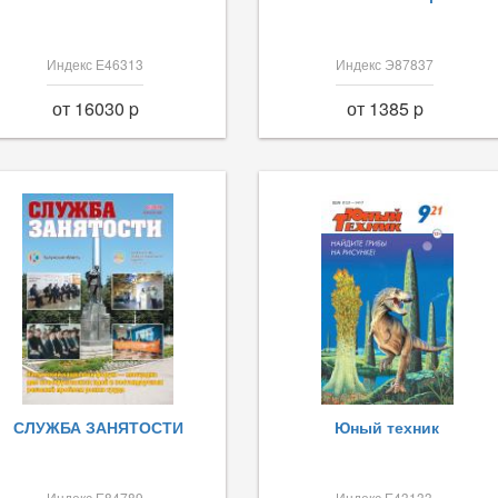
Индекс Е46313
Индекс Э87837
от 16030 p
от 1385 p
СЛУЖБА ЗАНЯТОСТИ
Юный техник
Индекс Е84789
Индекс Е43133