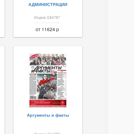
АДМИНИСТРАЦИИ
Индекс Е84787
от 11624 p
Аргументы и факты
Индекс Э11750