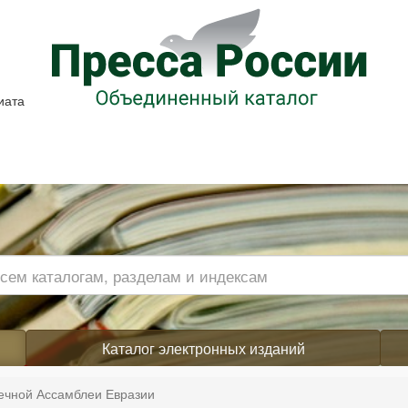
иата
Каталог электронных изданий
ечной Ассамблеи Евразии