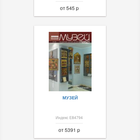
от 545 p
МУЗЕЙ
Индекс Е84794
от 5391 p