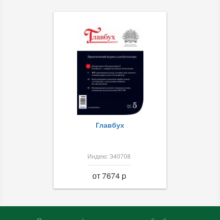
Главбух
Индекс Э40708
от 7674 p