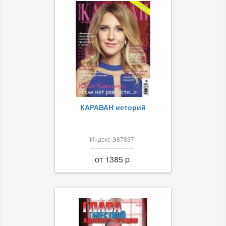
КАРАВАН историй
Индекс Э87837
от 1385 p