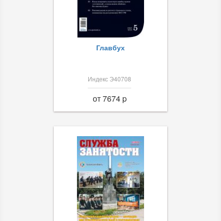
Главбух
Индекс Э40708
от 7674 p