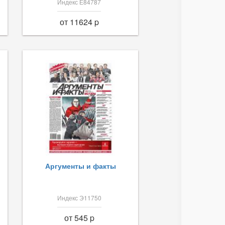
Индекс Е84787
от 11624 p
Аргументы и факты
Индекс Э11750
от 545 p