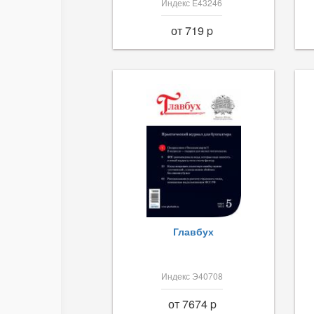
Индекс Е43246
от 719 p
Главбух
Индекс Э40708
от 7674 p