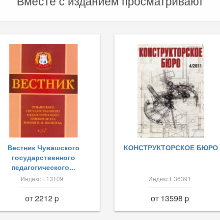
Вместе с изданием просматривают
Вестник Чувашского
КОНСТРУКТОРСКОЕ БЮРО
государственного
педагогического...
Индекс Е13109
Индекс Е36391
от 2212 p
от 13598 p