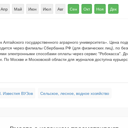
Апр
Май
Июн
Июл
Авг
Сен
Окт
Ноя
Дек
 Алтайского государственного аграрного университета». Цена по
одится через филиалы Сбербанка РФ (для физических лиц), по без
гими электронными способами оплаты через сервис "Робокасса". Д
. По Москве и Московской области для журналов доступна курьерс
. Известия ВУЗов
Сельское, лесное, водное хозяйство