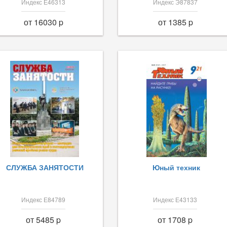
Индекс Е46313
Индекс Э87837
от 16030 p
от 1385 p
СЛУЖБА ЗАНЯТОСТИ
Юный техник
Индекс Е84789
Индекс Е43133
от 5485 p
от 1708 p