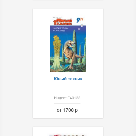
Юный техник
Индекс Е43133
от 1708 p