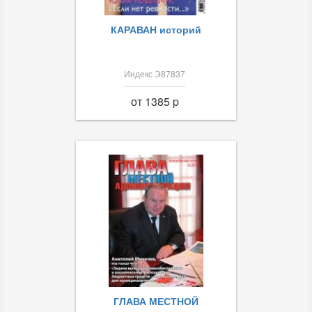
КАРАВАН историй
Индекс Э87837
от 1385 p
ГЛАВА МЕСТНОЙ