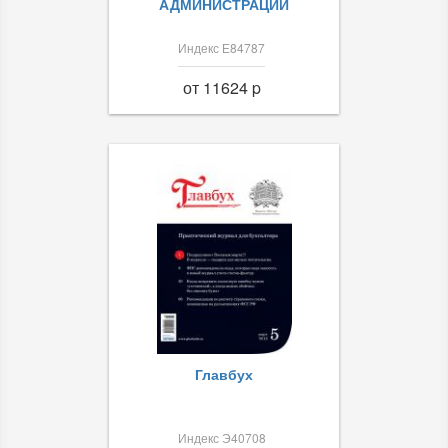
АДМИНИСТРАЦИИ
Индекс Е84787
от 11624 p
Главбух
Индекс Э40708