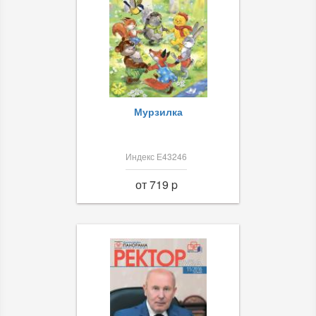
Мурзилка
Индекс Е43246
от 719 p