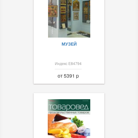
МУЗЕЙ
Индекс Е84794
от 5391 p