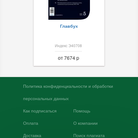
Главбух
Индекс Э40708
от 7674 p
Политика конфиденциальности и обработки
персональных данных
Как подписаться
Помощь
Оплата
О компании
Доставка
Поиск плагиата