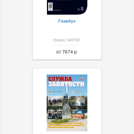
Главбух
Индекс Э40708
от 7674 p