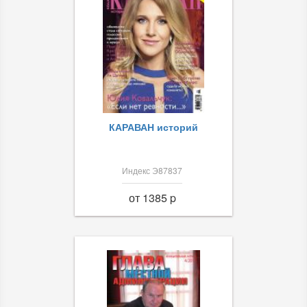
КАРАВАН историй
Индекс Э87837
от 1385 p