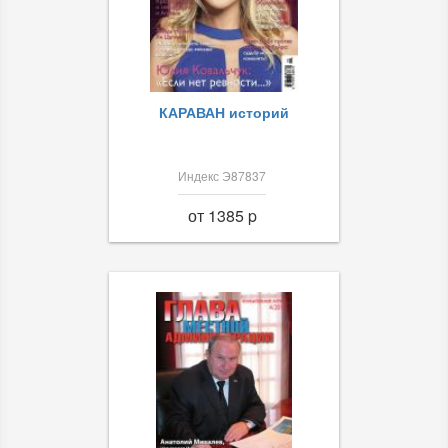
КАРАВАН историй
Индекс Э87837
от 1385 p