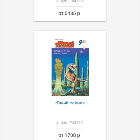
Индекс Е84789
от 5485 p
Юный техник
Индекс Е43133
от 1708 p