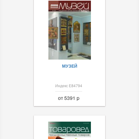
МУЗЕЙ
Индекс Е84794
от 5391 p