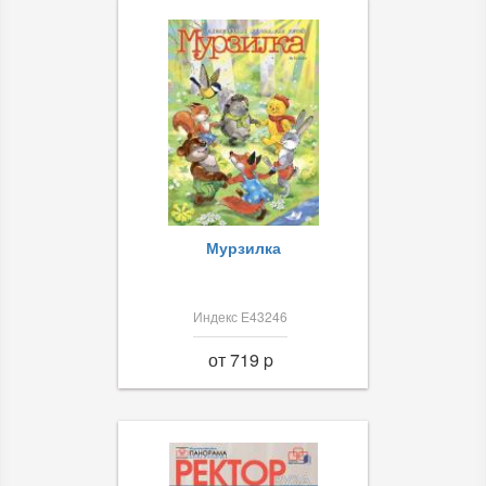
Мурзилка
Индекс Е43246
от 719 p