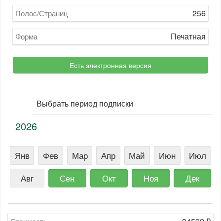
256
Полос/Страниц
Печатная
Форма
Есть электронная версия
Выбрать период подписки
2026
Янв
Фев
Мар
Апр
Май
Июн
Июл
Авг
Сен
Окт
Ноя
Дек