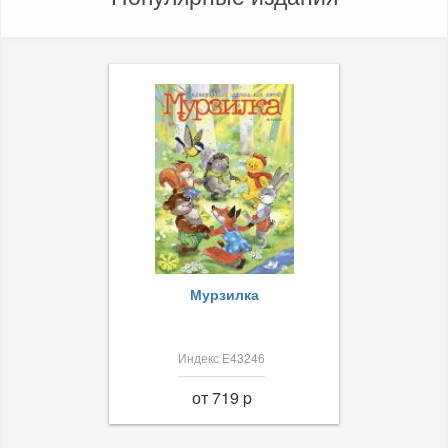
Мурзилка
Индекс Е43246
от 719 p