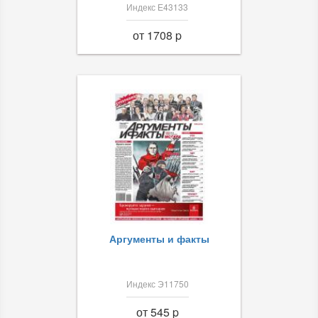
Индекс Е43133
от 1708 p
Аргументы и факты
Индекс Э11750
от 545 p