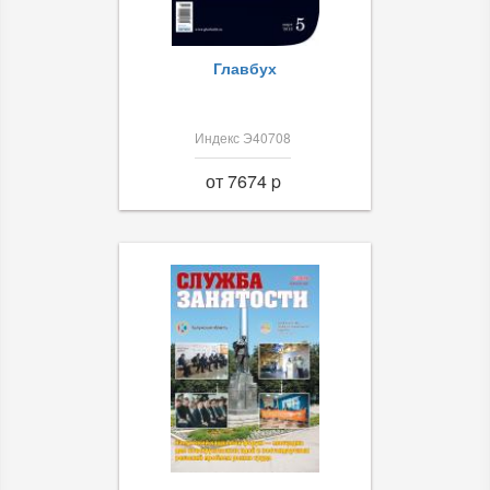
Главбух
Индекс Э40708
от 7674 p