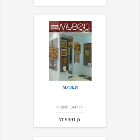
МУЗЕЙ
Индекс Е84794
от 5391 p