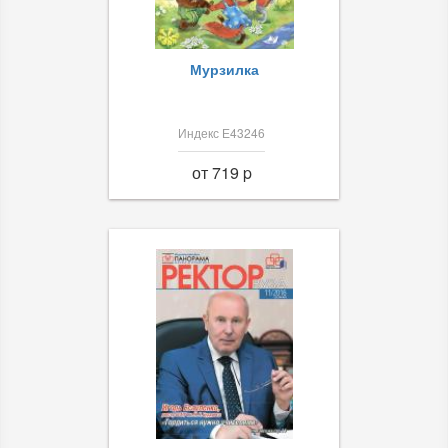
Мурзилка
Индекс Е43246
от 719 p