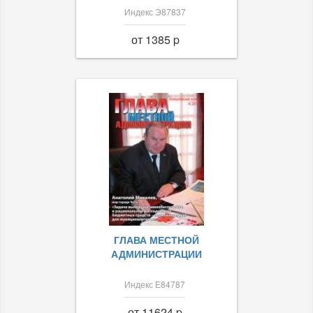
Индекс Э87837
от 1385 p
ГЛАВА МЕСТНОЙ
АДМИНИСТРАЦИИ
Индекс Е84787
от 11624 p