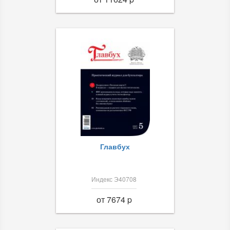
Главбух
Индекс Э40708
от 7674 p