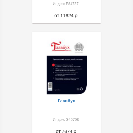
Индекс Е84787
от 11624 p
Главбух
Индекс Э40708
от 7674 p