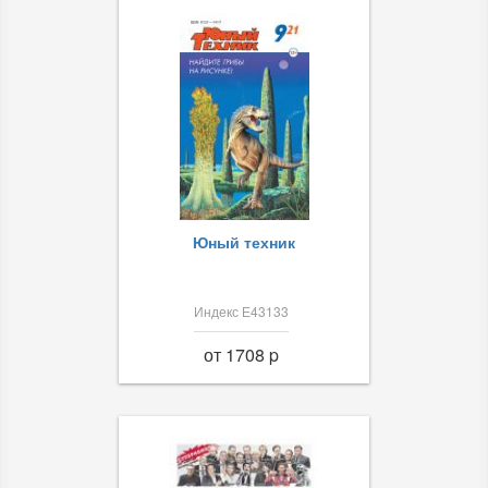
Юный техник
Индекс Е43133
от 1708 p