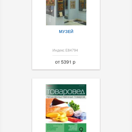
МУЗЕЙ
Индекс Е84794
от 5391 p