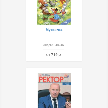
Мурзилка
Индекс Е43246
от 719 p