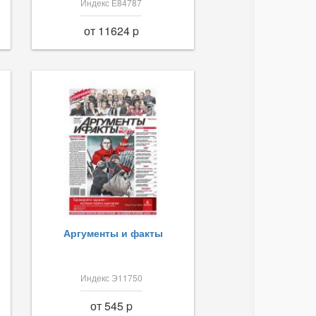
Индекс Е84787
от 11624 p
Аргументы и факты
Индекс Э11750
от 545 p