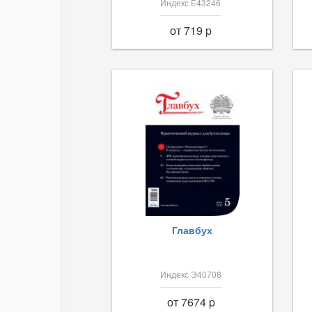
Индекс Е43246
от 719 p
Главбух
Индекс Э40708
от 7674 p