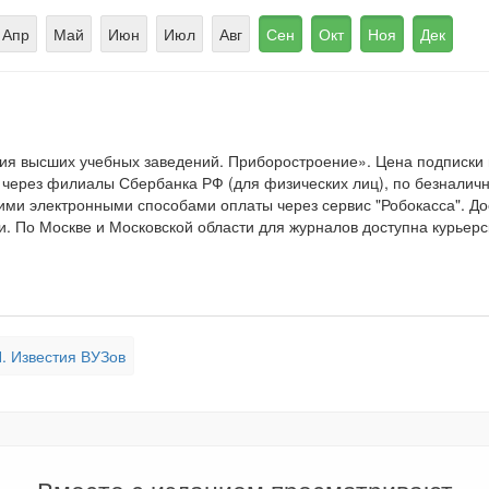
Апр
Май
Июн
Июл
Авг
Сен
Окт
Ноя
Дек
ия высших учебных заведений. Приборостроение». Цена подписки
 через филиалы Сбербанка РФ (для физических лиц), по безналичн
гими электронными способами оплаты через сервис "Робокасса". Д
. По Москве и Московской области для журналов доступна курьерс
. Известия ВУЗов