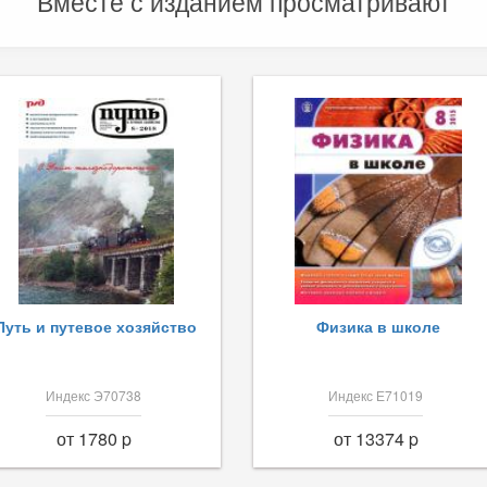
Вместе с изданием просматривают
Путь и путевое хозяйство
Физика в школе
Индекс Э70738
Индекс Е71019
от 1780 p
от 13374 p