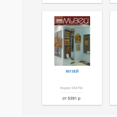
МУЗЕЙ
Индекс Е84794
от 5391 p