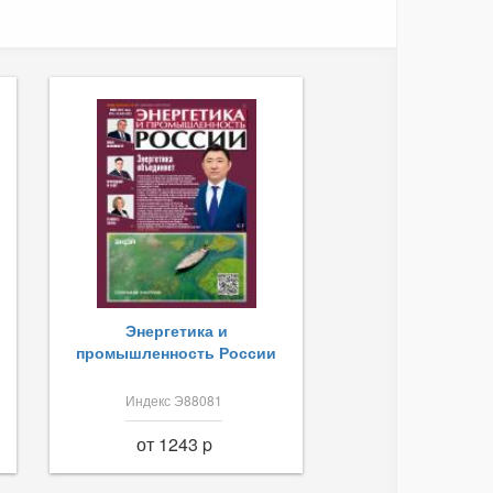
Энергетика и
промышленность России
Индекс Э88081
от 1243 p