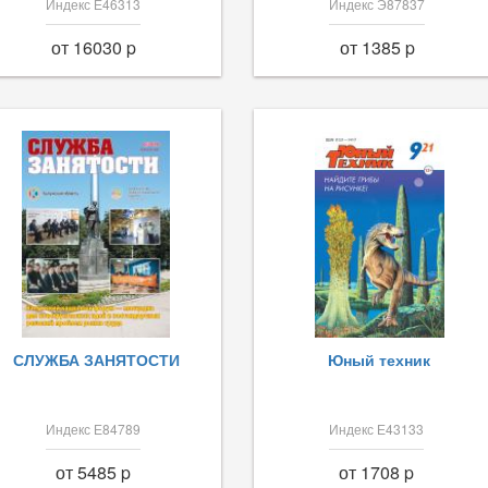
Индекс Е46313
Индекс Э87837
от 16030 p
от 1385 p
СЛУЖБА ЗАНЯТОСТИ
Юный техник
Индекс Е84789
Индекс Е43133
от 5485 p
от 1708 p