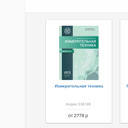
Измерительная техника
Индекс Е38168
от 2778 p