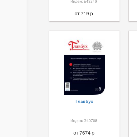
Индекс Е43246
от 719 p
Главбух
Индекс Э40708
от 7674 p