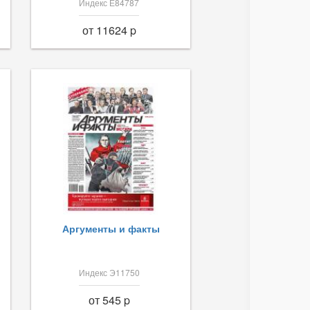
Индекс Е84787
от 11624 p
Аргументы и факты
Индекс Э11750
от 545 p