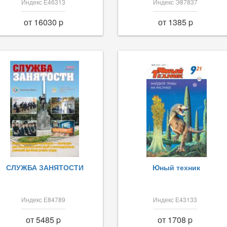
Индекс Е46313
Индекс Э87837
от 16030 p
от 1385 p
СЛУЖБА ЗАНЯТОСТИ
Юный техник
Индекс Е84789
Индекс Е43133
от 5485 p
от 1708 p