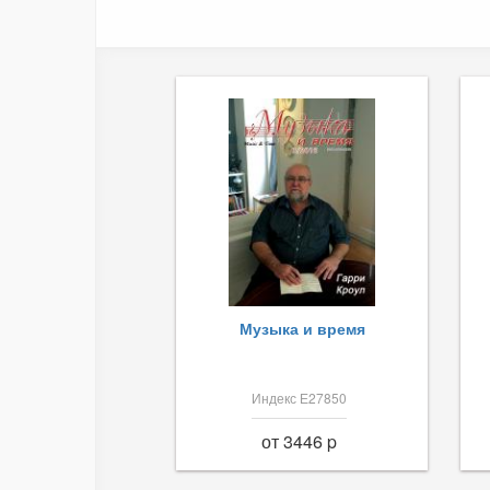
Музыка и время
Индекс Е27850
от 3446 p