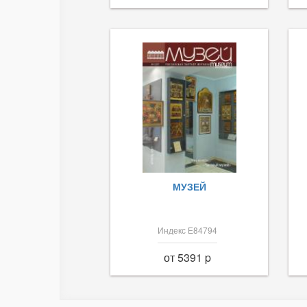
МУЗЕЙ
Индекс Е84794
от 5391 p