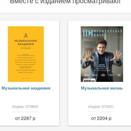
Вместе с изданием просматривают
Музыкальная академия
Музыкальная жизнь
Индекс Э70840
Индекс Э70551
от 2287 p
от 2204 p