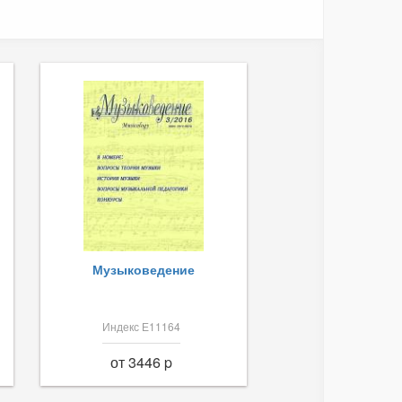
Музыковедение
Индекс Е11164
от 3446 p