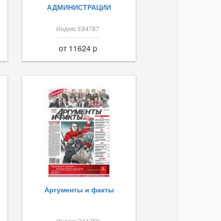
АДМИНИСТРАЦИИ
Индекс Е84787
от 11624 p
Аргументы и факты
Индекс Э11750