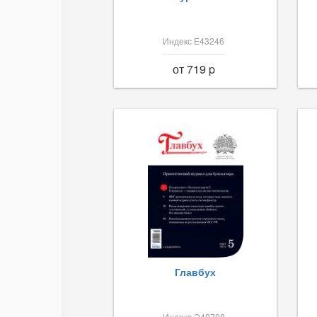
Индекс Е43246
от 719 p
Главбух
Индекс Э40708