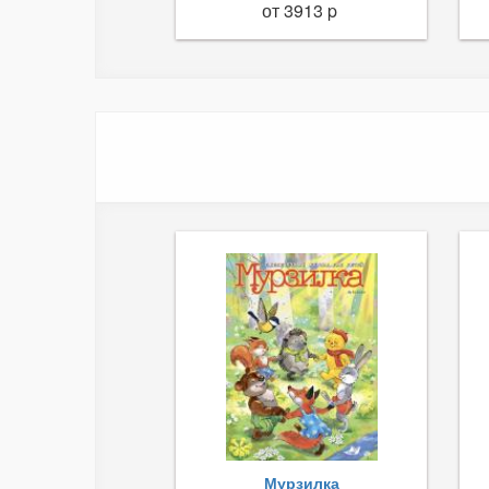
от 3913 p
Мурзилка