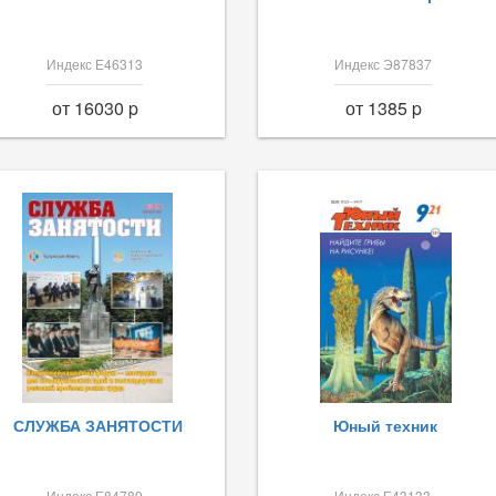
Индекс Е46313
Индекс Э87837
от 16030 p
от 1385 p
СЛУЖБА ЗАНЯТОСТИ
Юный техник
Индекс Е84789
Индекс Е43133