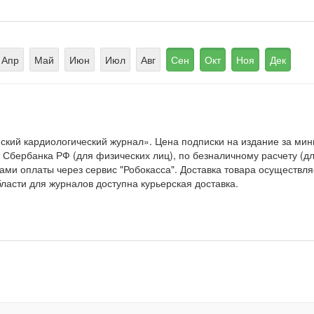
Апр
Май
Июн
Июл
Авг
Сен
Окт
Ноя
Дек
ский кардиологический журнал». Цена подписки на издание за м
Сбербанка РФ (для физических лиц), по безналичному расчету (для
ами оплаты через сервис "Робокасса". Доставка товара осуществля
ласти для журналов доступна курьерская доставка.