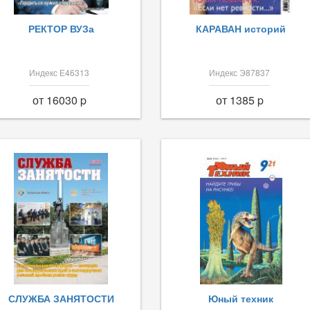
РЕКТОР ВУЗа
КАРАВАН историй
Индекс Е46313
Индекс Э87837
от 16030 p
от 1385 p
СЛУЖБА ЗАНЯТОСТИ
Юный техник