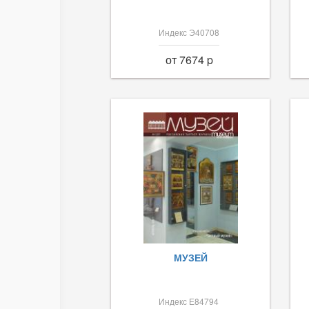
Индекс Э40708
от 7674 p
МУЗЕЙ
Индекс Е84794