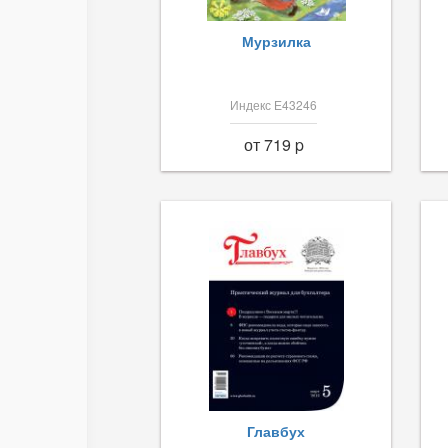
Мурзилка
Индекс Е43246
от 719 p
Главбух