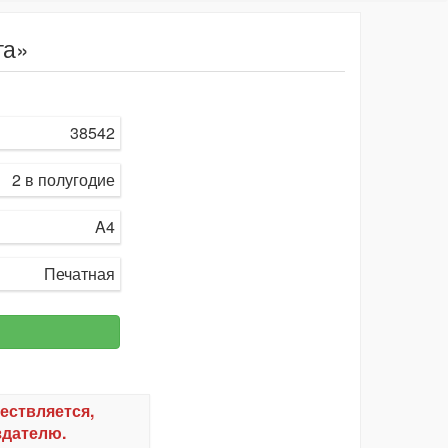
га»
38542
2 в полугодие
A4
Печатная
ествляется,
здателю.