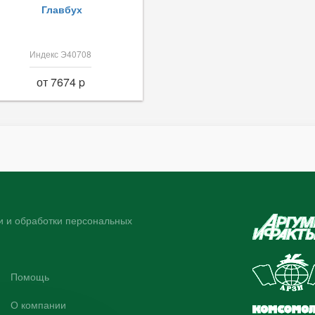
Главбух
Индекс Э40708
от 7674 p
 и обработки персональных
Помощь
О компании