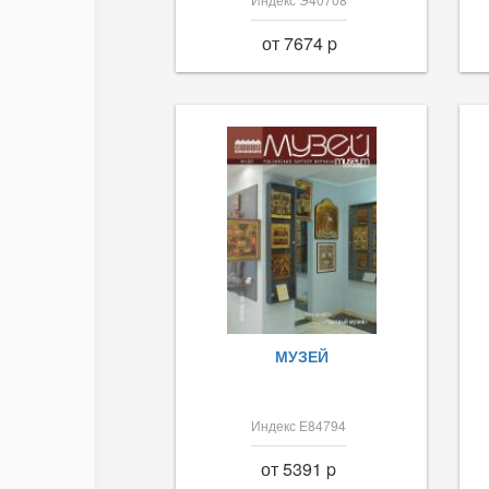
от 7674 p
МУЗЕЙ
Индекс Е84794
от 5391 p