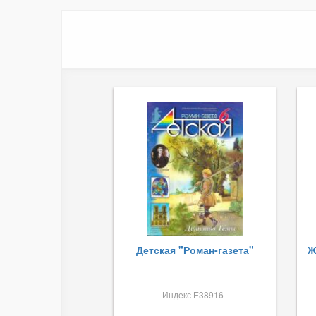
Детская "Роман-газета"
Ж
Индекс Е38916