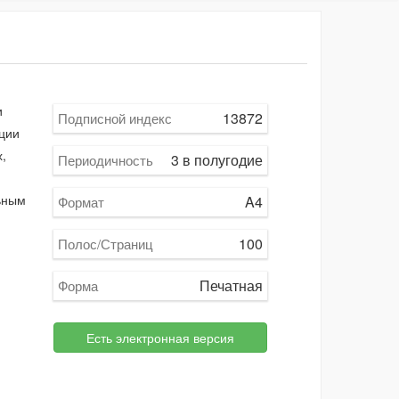
и
13872
Подписной индекс
ции
,
3 в полугодие
Периодичность
ьным
A4
Формат
100
Полос/Страниц
Печатная
Форма
Есть электронная версия