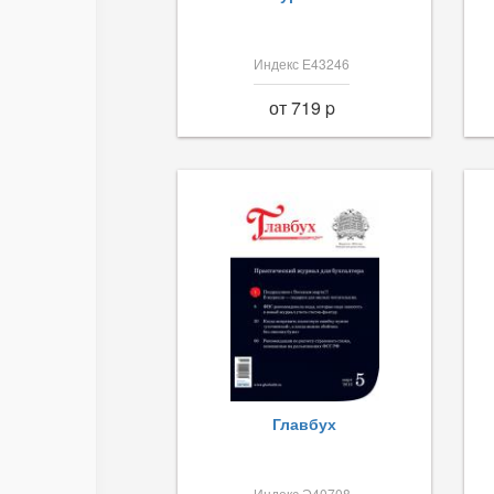
Индекс Е43246
от 719 p
Главбух
Индекс Э40708