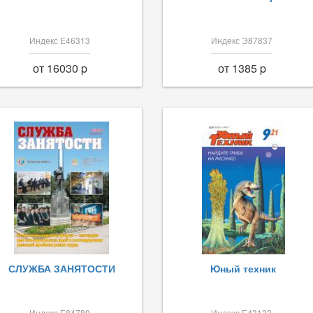
Индекс Е46313
Индекс Э87837
от 16030 p
от 1385 p
СЛУЖБА ЗАНЯТОСТИ
Юный техник
Индекс Е84789
Индекс Е43133