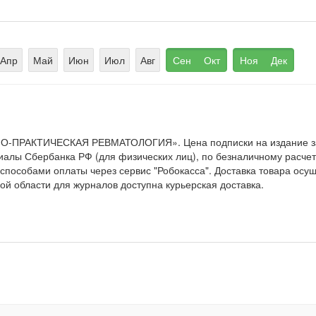
Апр
Май
Июн
Июл
Авг
Сен
Окт
Ноя
Дек
ЧНО-ПРАКТИЧЕСКАЯ РЕВМАТОЛОГИЯ». Цена подписки на издание 
иалы Сбербанка РФ (для физических лиц), по безналичному расчету
 способами оплаты через сервис "Робокасса". Доставка товара осу
ой области для журналов доступна курьерская доставка.