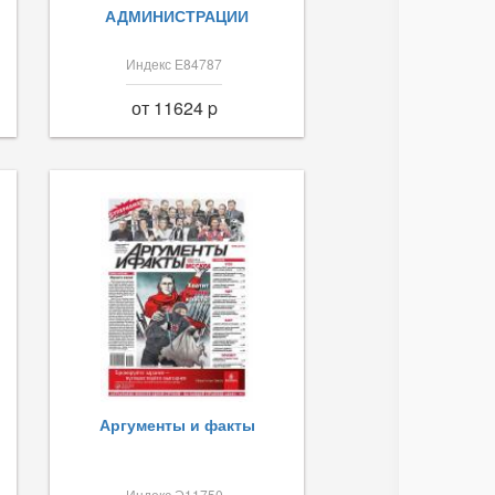
АДМИНИСТРАЦИИ
Индекс Е84787
от 11624 p
Аргументы и факты
Индекс Э11750