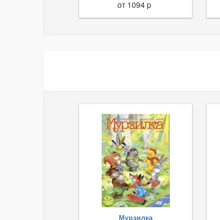
от 1094 p
Мурзилка