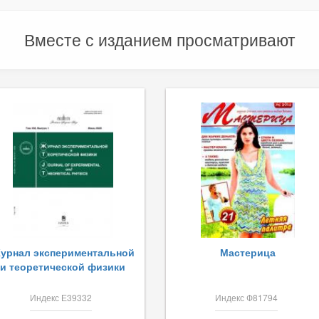
Вместе с изданием просматривают
урнал экспериментальной
Мастерица
и теоретической физики
Индекс Е39332
Индекс Ф81794