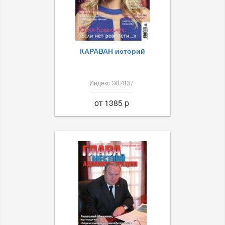
КАРАВАН историй
Индекс Э87837
от 1385 p