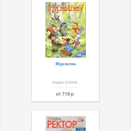
Мурзилка
Индекс Е43246
от 719 p