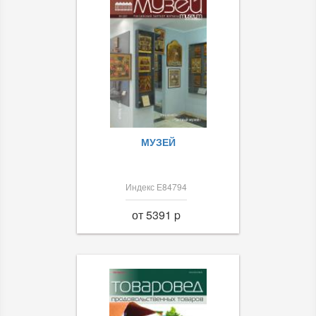
МУЗЕЙ
Индекс Е84794
от 5391 p