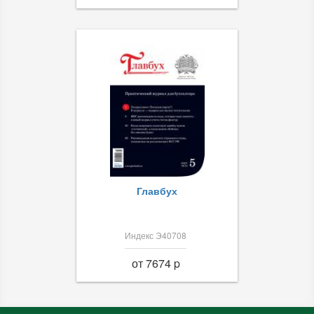
Главбух
Индекс Э40708
от 7674 p