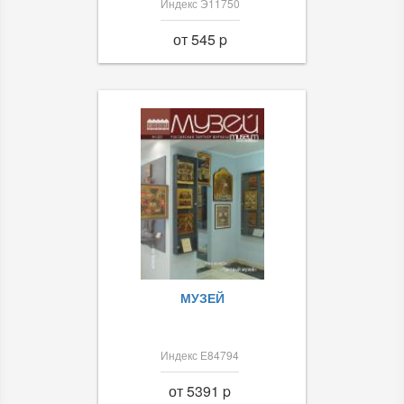
Индекс Э11750
от 545 p
МУЗЕЙ
Индекс Е84794
от 5391 p