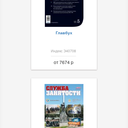
Главбух
Индекс Э40708
от 7674 p