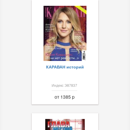
КАРАВАН историй
Индекс Э87837
от 1385 p