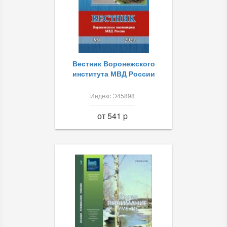
Вестник Воронежского
института МВД России
Индекс Э45898
от 541 p