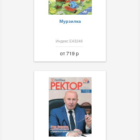
Мурзилка
Индекс Е43246
от 719 p