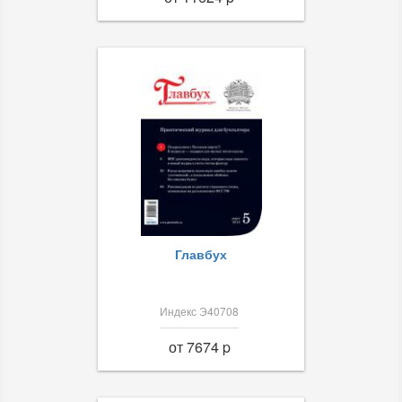
Главбух
Индекс Э40708
от 7674 p