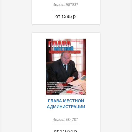
Индекс Э87837
от 1385 p
ГЛАВА МЕСТНОЙ
АДМИНИСТРАЦИИ
Индекс Е84787
от 11624 p