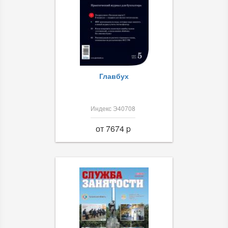
Главбух
Индекс Э40708
от 7674 p