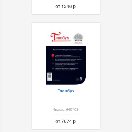
от 1346 p
Главбух
Индекс Э40708
от 7674 p