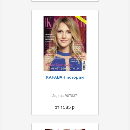
КАРАВАН историй
Индекс Э87837
от 1385 p