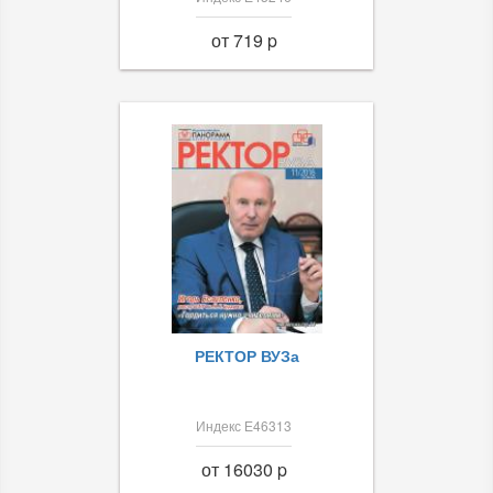
от 719 p
РЕКТОР ВУЗа
Индекс Е46313
от 16030 p