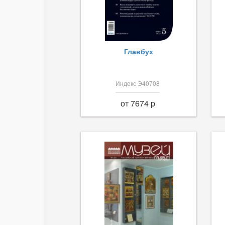
Главбух
Индекс Э40708
от 7674 p