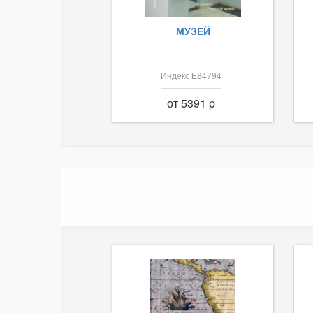
МУЗЕЙ
Индекс Е84794
от 5391 p