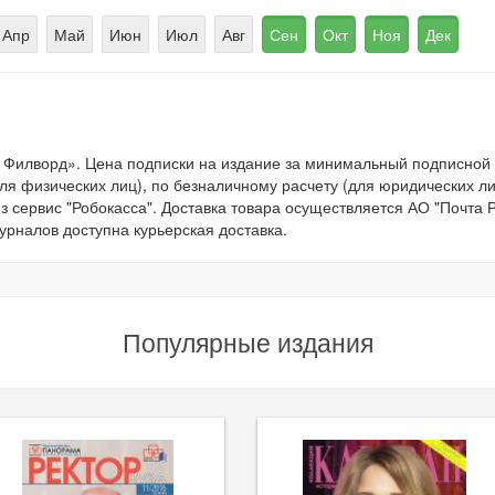
Апр
Май
Июн
Июл
Авг
Сен
Окт
Ноя
Дек
. Филворд». Цена подписки на издание за минимальный подписно
 физических лиц), по безналичному расчету (для юридических лиц
 сервис "Робокасса". Доставка товара осуществляется АО "Почта 
урналов доступна курьерская доставка.
Популярные издания