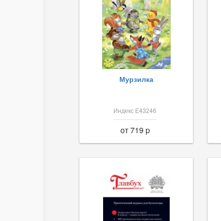
Мурзилка
Индекс Е43246
от 719 p