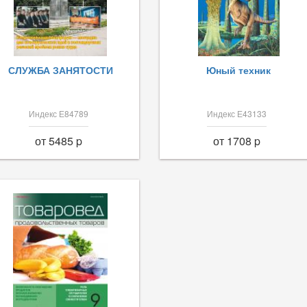
СЛУЖБА ЗАНЯТОСТИ
Юный техник
Индекс Е84789
Индекс Е43133
от 5485 p
от 1708 p