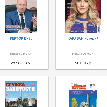
РЕКТОР ВУЗа
КАРАВАН историй
Индекс Е46313
Индекс Э87837
от 16030 p
от 1385 p