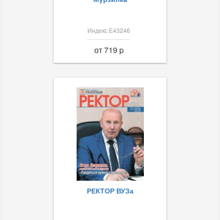
Индекс Е43246
от 719 p
РЕКТОР ВУЗа