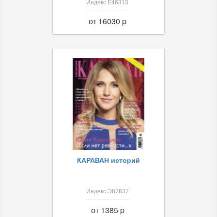
Индекс Е46313
от 16030 p
КАРАВАН историй
Индекс Э87837
от 1385 p