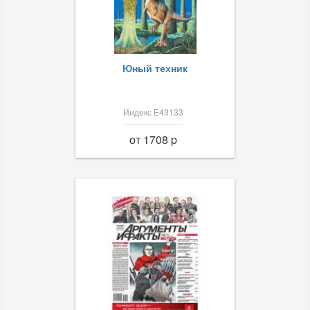
Юный техник
Индекс Е43133
от 1708 p