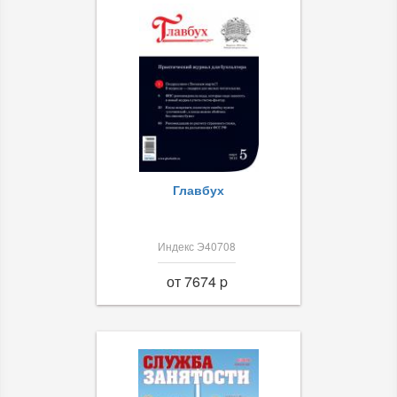
Главбух
Индекс Э40708
от 7674 p