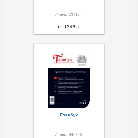
Индекс Э34174
от 1346 p
Главбух
Индекс Э40708