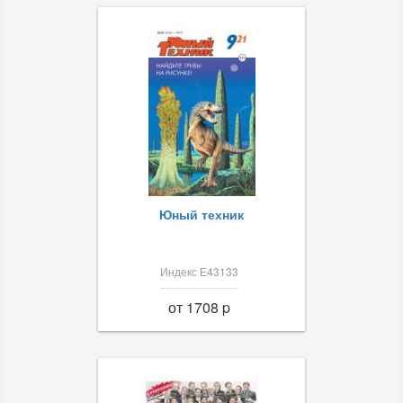
Юный техник
Индекс Е43133
от 1708 p