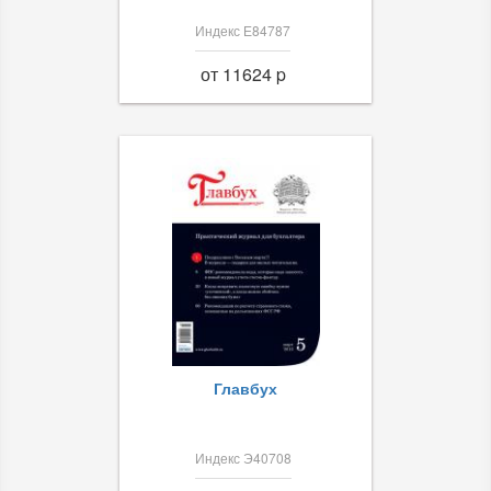
Индекс Е84787
от 11624 p
Главбух
Индекс Э40708