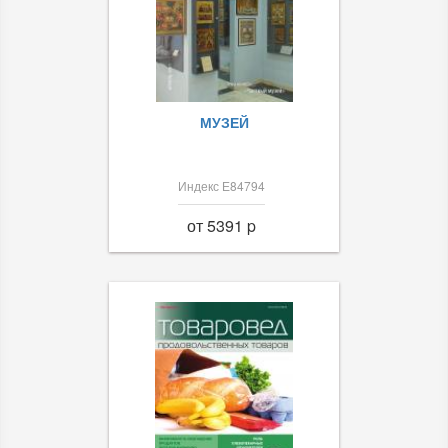
МУЗЕЙ
Индекс Е84794
от 5391 p