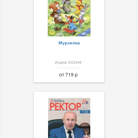
Мурзилка
Индекс Е43246
от 719 p