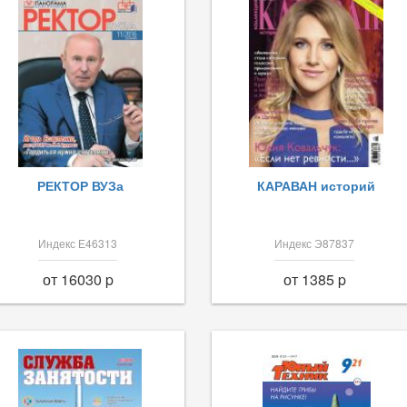
РЕКТОР ВУЗа
КАРАВАН историй
Индекс Е46313
Индекс Э87837
от 16030 p
от 1385 p