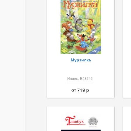
Мурзилка
Индекс Е43246
от 719 p