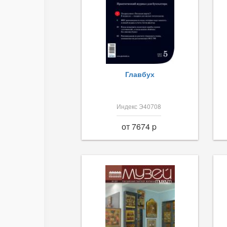
Главбух
Индекс Э40708
от 7674 p