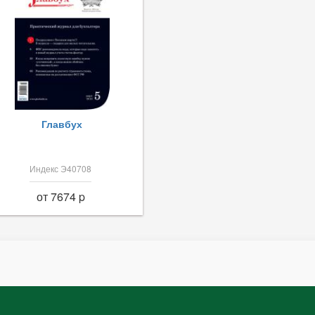
Главбух
Индекс Э40708
от 7674 p