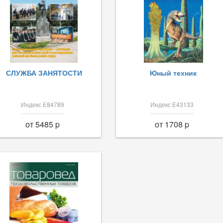
СЛУЖБА ЗАНЯТОСТИ
Юный техник
Индекс Е84789
Индекс Е43133
от 5485 p
от 1708 p