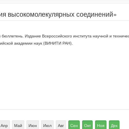
ия высокомолекулярных соединений»
юллетень. Издание Всероссийского института научной и техниче
ийской академии наук (ВИНИТИ РАН).
Апр
Май
Июн
Июл
Авг
Сен
Окт
Ноя
Дек