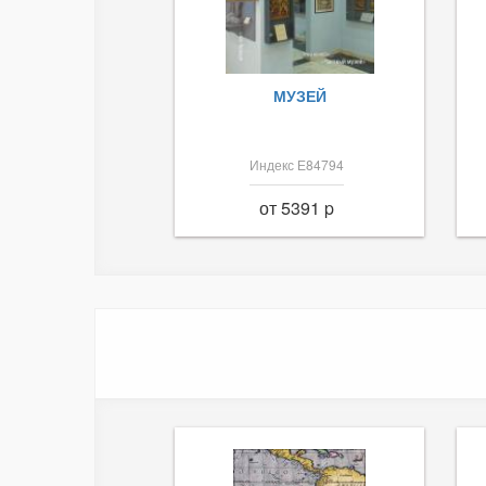
МУЗЕЙ
Индекс Е84794
от 5391 p