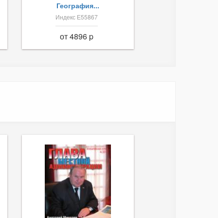
География...
Индекс Е55867
от 4896 p