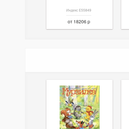
Индекс Е55849
от 18206 p