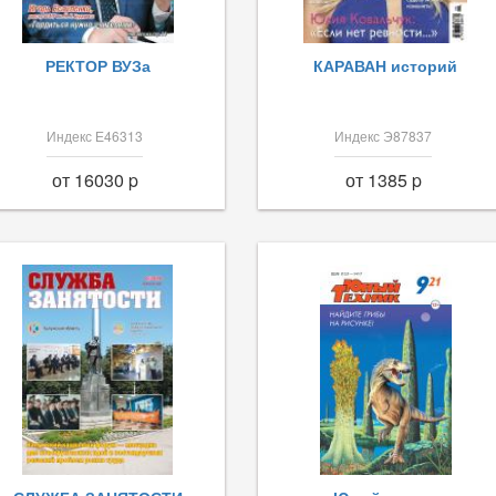
РЕКТОР ВУЗа
КАРАВАН историй
Индекс Е46313
Индекс Э87837
от 16030 p
от 1385 p