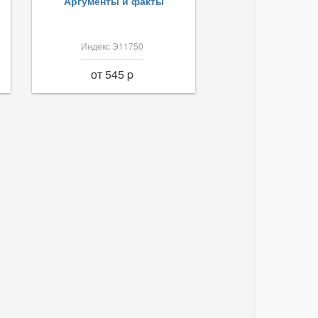
Аргументы и факты
Индекс Э11750
от 545 p