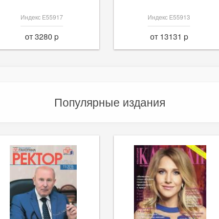
Индекс Е55917
Индекс Е55913
от 3280 p
от 13131 p
Популярные издания