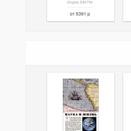
Индекс Е84794
от 5391 p