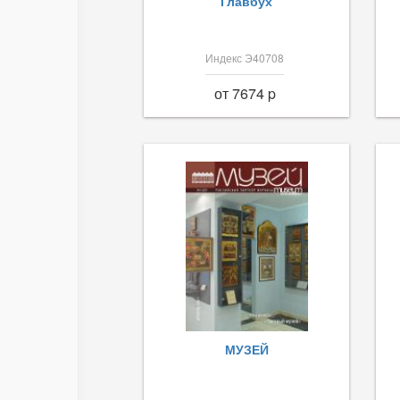
Главбух
Индекс Э40708
от 7674 p
МУЗЕЙ