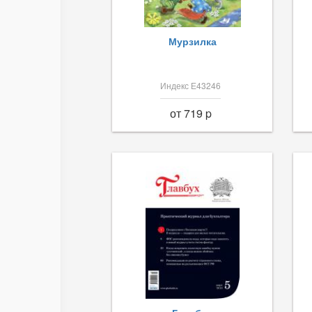
Мурзилка
Индекс Е43246
от 719 p